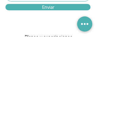
Enviar
Planes y
suscripciones
Política
de cookies y privacidad
Política de entrega
Política de devoluciones
Política de reembolso
Política de cambio
Métodos de pago
Conviértete en afiliado de Socell.
Todos los derechos reservados a Socell