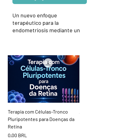
Un nuevo enfoque
terapéutico para la
endometriosis mediante un
medio condicionado derivado
de células madre adiposas:
una nueva esperanza para las
pacientes con endometriosis
en la mejora de la fertilidad.
Terapia com Células-Tronco
Artigo Científico: Ferropto
Pluripotentes para Doenças da
os olhos
Retina
Precio
0,00 BRL
Precio
0,00 BRL