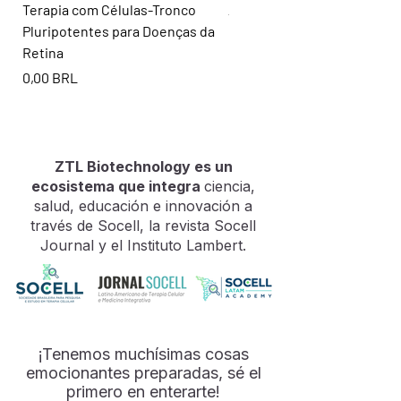
Terapia com Células-Tronco
Artigo Científico: Ferropto
La osteoartritis (OA) se
Pluripotentes para Doenças da
os olhos
considera la forma más común
Retina
de enfermedad articular. Es
Precio
0,00 BRL
un trastorno articular de
Precio
0,00 BRL
progresión lenta e
incapacitante que reduce
significativamente la calidad
de vida (CdV) de millones de
ZTL Biotechnology es un
personas. Es más frecuente
ecosistema que integra
ciencia,
en mujeres y se debe a
salud, educación e innovación a
múltiples factores que
través de Socell, la revista Socell
Journal y el Instituto Lambert.
contribuyen a su progresión,
como el envejecimiento, la
obesidad y la falta de ejercicio
físico. Los tratamientos para
la OA abarcan desde cambios
¡Tenemos muchísimas cosas
en el estilo de vida y ejercicio
emocionantes preparadas, sé el
hasta tratamientos
primero en enterarte!
farmacológicos y quirúrgicos.